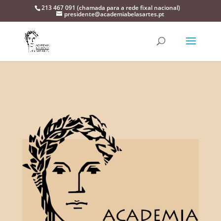
213 467 091 (chamada para a rede fixal nacional)
presidente@academiabelasartes.pt