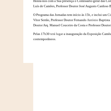
Honra-nos com a Sua presença o Comissário-geral das C
Luís de Camões, Professor Doutor José Augusto Cardoso B
O Programa das Jornadas tem início às 15
h
, e inclui um
C
Vítor Serrão, Professor Doutor Fernando
António
Baptista 
Doutor Arq. Manuel Couceiro da Costa
e Professor Douto
Pelas 17
h
30
terá lugar
a inauguração da Exposição Camõ
contemporâneos.