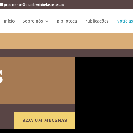
presidente@academiabelasartes.pt
Início
Sobre nós
Biblioteca
Publicações
Notícias
s
SEJA UM MECENAS