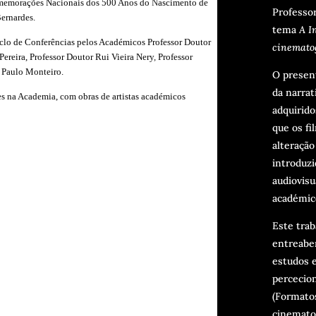
omemorações Nacionais dos 500 Anos do
N
ascimento de
Professo
ernardes.
tema
A I
iclo de Conferências pelos Académicos Professor Doutor
cinemato
Pereira,
Professor Doutor Rui Vieira Nery
,
Professor
r Paulo Monteiro.
O presen
da narrat
es na Academia,
com obras de artistas académicos
adquirido
que os fi
alteração
introduz
audiovisu
académic
Este trab
entreaber
estudos 
percecion
(Formatos
cinematog