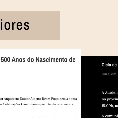
riores
500 Anos do Nascimento de
Ciclo de
Jun 1, 2026
A Academ
sor Arquitecto Doutor Alberto Reaes Pinto, tem a honra
na próxim
am as Celebrações Camonianas que irão decorrer na sua
15:00h, 
A comuni