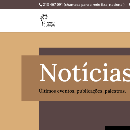
213 467 091 (chamada para a rede fixal nacional)
Notícia
Últimos eventos, publicações, palestras.