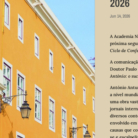
2026
Jun 14, 2026
A Academia Na
próxima segun
Ciclo de Conf
A comunicação
Doutor Paulo
António: o su
António Antu
a nível mundi
uma obra vast
jornais inter
diversos cont
envolvido em
causas que co
se e escalpel