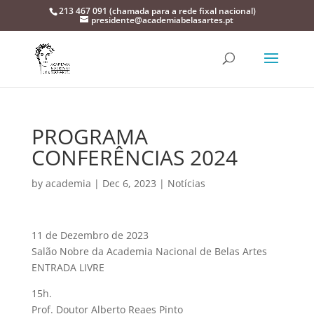
213 467 091 (chamada para a rede fixal nacional)
presidente@academiabelasartes.pt
PROGRAMA
CONFERÊNCIAS 2024
by
academia
|
Dec 6, 2023
|
Notícias
11 de Dezembro de 2023
Salão Nobre da Academia Nacional de Belas Artes
ENTRADA LIVRE
15h.
Prof. Doutor Alberto Reaes Pinto