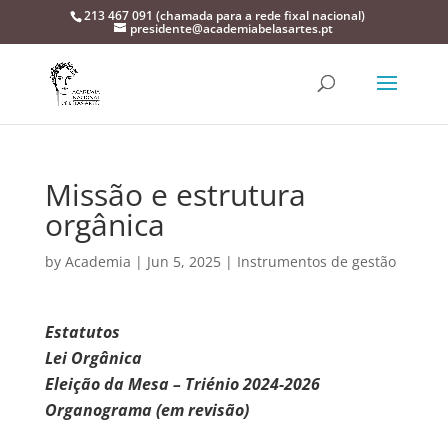
213 467 091 (chamada para a rede fixal nacional)
presidente@academiabelasartes.pt
Missão e estrutura
orgânica
by
Academia
|
Jun 5, 2025
|
Instrumentos de gestão
Estatutos
Lei Orgânica
Eleição da Mesa – Triénio 2024-2026
Organograma (em revisão)